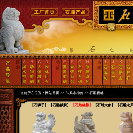
当前所在位置：
网站首页
>>
A-风水神兽
>> 石雕貔貅
【石狮子】
【石雕麒麟】
【石雕貔貅】
【石雕大象】
【石雕龙