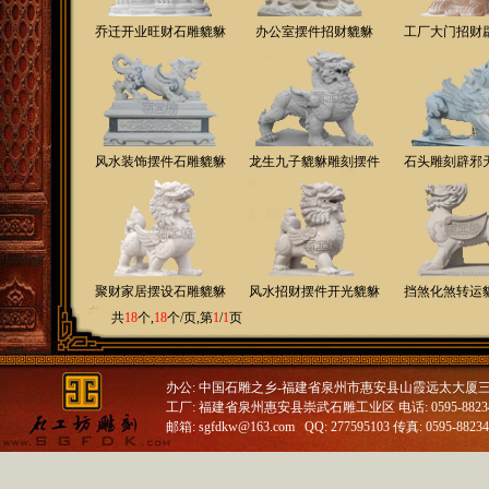
乔迁开业旺财石雕貔貅
办公室摆件招财貔貅
工厂大门招财
风水装饰摆件石雕貔貅
龙生九子貔貅雕刻摆件
石头雕刻辟邪
聚财家居摆设石雕貔貅
风水招财摆件开光貔貅
挡煞化煞转运
共
18
个,
18
个/页,第
1
/
1
页
办公: 中国石雕之乡-福建省泉州市惠安县山霞远太大厦
工厂: 福建省泉州惠安县崇武石雕工业区 电话: 0595-88234688
邮箱: sgfdkw@163.com QQ: 277595103 传真: 0595-8823