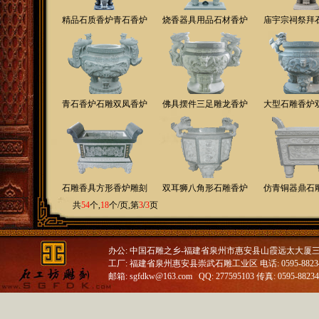
精品石质香炉青石香炉
烧香器具用品石材香炉
庙宇宗祠祭拜
青石香炉石雕双凤香炉
佛具摆件三足雕龙香炉
大型石雕香炉
石雕香具方形香炉雕刻
双耳狮八角形石雕香炉
仿青铜器鼎石
共
54
个,
18
个/页,第
3
/
3
页
办公: 中国石雕之乡-福建省泉州市惠安县山霞远太大厦
工厂: 福建省泉州惠安县崇武石雕工业区 电话: 0595-88234688
邮箱: sgfdkw@163.com QQ: 277595103 传真: 0595-8823