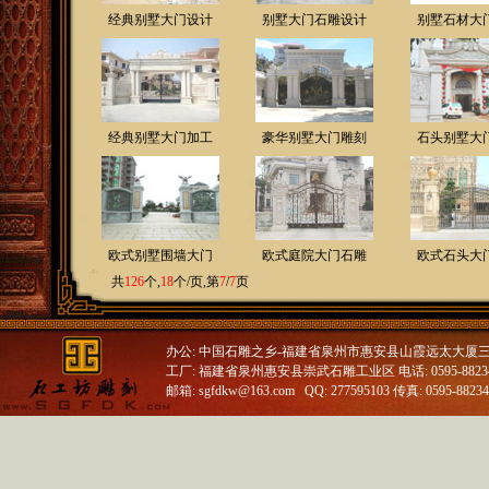
经典别墅大门设计
别墅大门石雕设计
别墅石材大
经典别墅大门加工
豪华别墅大门雕刻
石头别墅大
欧式别墅围墙大门
欧式庭院大门石雕
欧式石头大
共
126
个,
18
个/页,第
7
/
7
页
办公: 中国石雕之乡-福建省泉州市惠安县山霞远太大厦
工厂: 福建省泉州惠安县崇武石雕工业区 电话: 0595-88234688
邮箱: sgfdkw@163.com QQ: 277595103 传真: 0595-8823