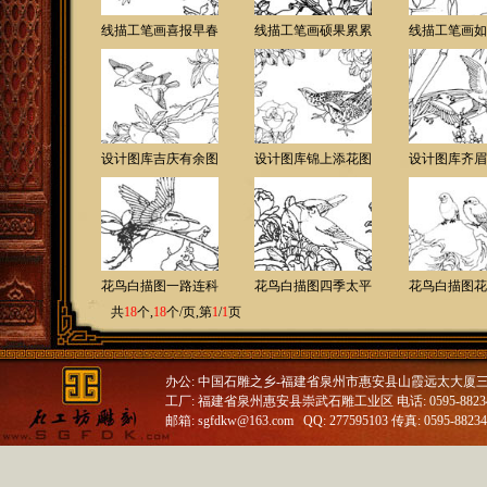
线描工笔画喜报早春
线描工笔画硕果累累
线描工笔画如
设计图库吉庆有余图
设计图库锦上添花图
设计图库齐眉
花鸟白描图一路连科
花鸟白描图四季太平
花鸟白描图花
共
18
个,
18
个/页,第
1
/
1
页
办公: 中国石雕之乡-福建省泉州市惠安县山霞远太大厦
工厂: 福建省泉州惠安县崇武石雕工业区 电话: 0595-88234688
邮箱: sgfdkw@163.com QQ: 277595103 传真: 0595-8823