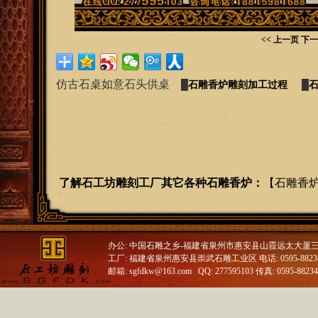
<< 上一页
下一
仿古石桌如意石头供桌
█
石雕香炉雕刻加工过程
█
了解石工坊雕刻工厂其它各种石雕香炉：
【
石雕香
办公: 中国石雕之乡-福建省泉州市惠安县山霞远太大厦
工厂: 福建省泉州惠安县崇武石雕工业区 电话: 0595-88234688
邮箱: sgfdkw@163.com QQ: 277595103 传真: 0595-8823