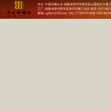
办公: 中国石雕之乡-福建省泉州市惠安县山霞远太大厦
工厂: 福建省泉州惠安县崇武石雕工业区 电话: 0595-88234688
邮箱: sgfdkw@163.com QQ: 277595103 传真: 0595-8823