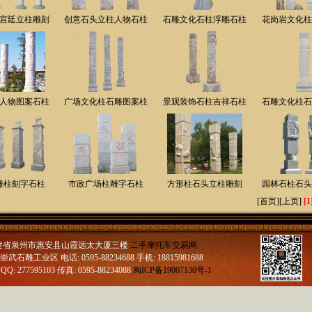
宫廷立柱雕刻
创意石头立柱人物石柱
石雕文化石柱浮雕石柱
花岗岩文化柱
人物图案石柱
广场文化柱石雕图案柱
景观装饰石柱吉祥石柱
石雕文化柱石
雕柱刻字石柱
市政广场柱雕字石柱
方形柱石头立柱雕刻
园林石柱石头
[首页]
[上页]
[1
福建省泉州市惠安县山霞远太大厦三楼
二手摩托车交易网
雕工业区 电话: 0595-88234688 手机: 18815981688
QQ: 277595103 传真: 0595-88234088
闽ICP备19007130号-1