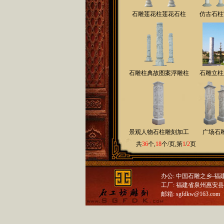
石雕莲花柱莲花石柱
仿古石柱
石雕柱典故图案浮雕柱
石雕立柱
景观人物石柱雕刻加工
广场石
共
36
个,
18
个/页,第
1
/
2
页
办公: 中国石雕之乡-
工厂: 福建省泉州惠安县崇武石
邮箱: sgfdkw@163.com 