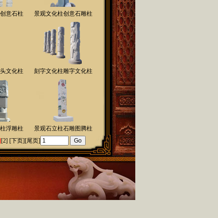
创意石柱
景观文化柱创意石雕柱
头文化柱
刻字文化柱雕字文化柱
柱浮雕柱
景观石立柱石雕图腾柱
]
[2]
[
下页
][
尾页
]