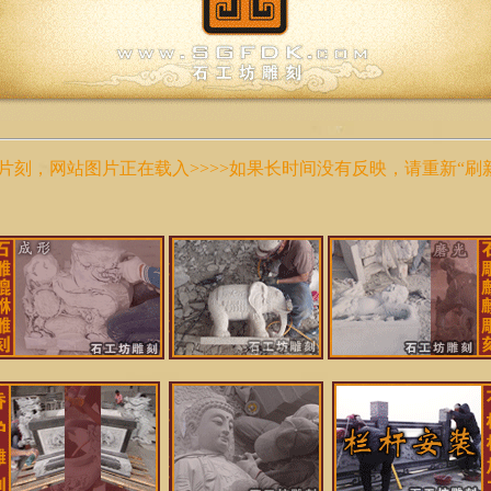
稍等片刻，网站图片正在载入>>>>如果长时间没有反映，请重新“刷新”