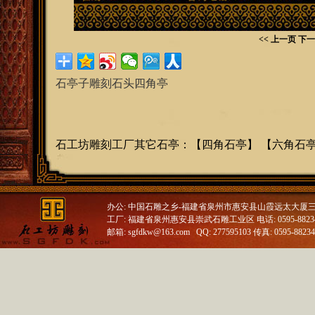
<< 上一页
下一
石亭子雕刻石头四角亭
石工坊雕刻工厂其它石亭
：
【
四角石亭
】 【
六角石
办公: 中国石雕之乡-福建省泉州市惠安县山霞远太大厦
工厂: 福建省泉州惠安县崇武石雕工业区 电话: 0595-88234688
邮箱: sgfdkw@163.com QQ: 277595103 传真: 0595-8823