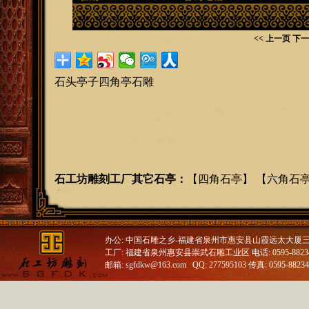
<< 上一页
下一
石头亭子四角亭石雕
石工坊雕刻工厂其它石亭
：
【
四角石亭
】 【
六角石
办公: 中国石雕之乡-福建省泉州市惠安县山霞远太大厦
工厂: 福建省泉州惠安县崇武石雕工业区 电话: 0595-88234688
邮箱: sgfdkw@163.com QQ: 277595103 传真: 0595-8823