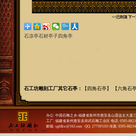
<<已到顶
下一
石凉亭石材亭子四角亭
石工坊雕刻工厂其它石亭
：
【
四角石亭
】 【
六角石
办公: 中国石雕之乡-福建省泉州市惠安县山霞远太大厦
工厂: 福建省泉州惠安县崇武石雕工业区 电话: 0595-88234688
邮箱: sgfdkw@163.com QQ: 277595103 传真: 0595-8823