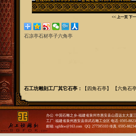
<< 上一页
下一
石凉亭石材亭子六角亭
石工坊雕刻工厂其它石亭
：
【
四角石亭
】 【
六角石
办公: 中国石雕之乡-福建省泉州市惠安县山霞远太大厦
工厂: 福建省泉州惠安县崇武石雕工业区 电话: 0595-88234688
邮箱: sgfdkw@163.com QQ: 277595103 传真: 0595-8823