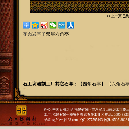
<< 上一页
已到
花岗岩亭子
双层六角亭
石工坊雕刻工厂其它石亭
：
【
四角石亭
】 【
六角石
办公: 中国石雕之乡-福建省泉州市惠安县山霞远太大厦
工厂: 福建省泉州惠安县崇武石雕工业区 电话: 0595-88234688
邮箱: sgfdkw@163.com QQ: 277595103 传真: 0595-8823