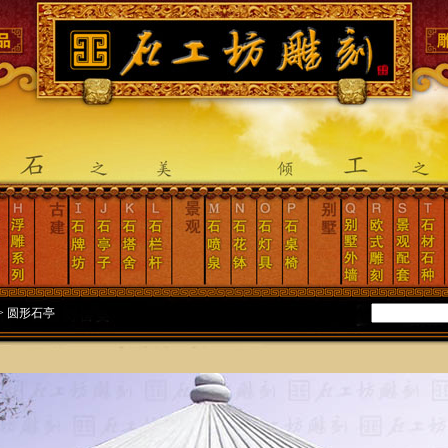
>
圆形石亭