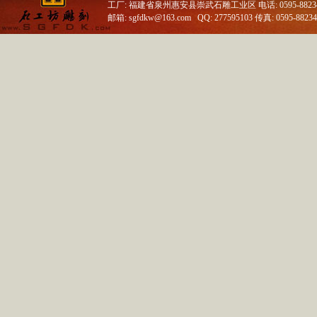
工厂: 福建省泉州惠安县崇武石雕工业区 电话: 0595-88234688
邮箱: sgfdkw@163.com QQ: 277595103 传真: 0595-8823