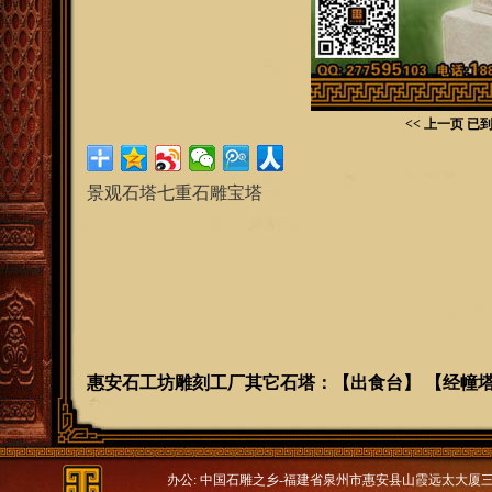
<< 上一页
已到
景观石塔七重石雕宝塔
惠安石工坊雕刻工厂其它石塔
：
【
出食台
】 【
经幢
办公: 中国石雕之乡-福建省泉州市惠安县山霞远太大厦