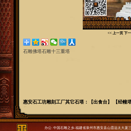
<< 上一页
下一
石雕佛塔石雕十三重塔
惠安石工坊雕刻工厂其它石塔
：
【
出食台
】 【
经幢
办公: 中国石雕之乡-福建省泉州市惠安县山霞远太大厦