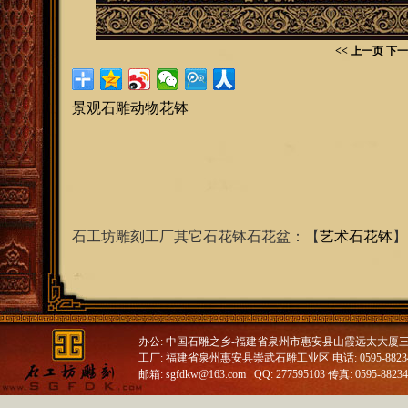
<< 上一页
下一
景观石雕动物花钵
石工坊雕刻工厂其它石花钵石花盆：【
艺术石花钵
】
办公: 中国石雕之乡-福建省泉州市惠安县山霞远太大厦
工厂: 福建省泉州惠安县崇武石雕工业区 电话: 0595-88234688
邮箱: sgfdkw@163.com QQ: 277595103 传真: 0595-8823