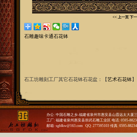
<< 上一页
下一
石雕趣味卡通石花钵
石工坊雕刻工厂其它石花钵石花盆：【
艺术石花钵
】
办公: 中国石雕之乡-福建省泉州市惠安县山霞远太大厦
工厂: 福建省泉州惠安县崇武石雕工业区 电话: 0595-88234688
邮箱: sgfdkw@163.com QQ: 277595103 传真: 0595-8823