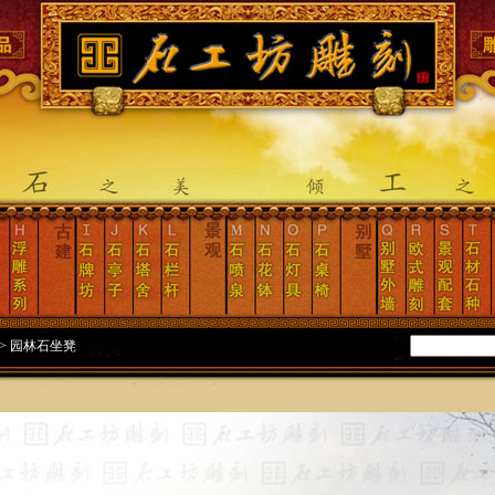
>
园林石坐凳