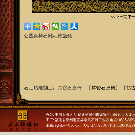
<< 上一页
下一
公园桌椅石雕动物坐凳
石工坊雕刻工厂其它石桌椅：【
整套石桌椅
】 【
仿
办公: 中国石雕之乡-福建省泉州市惠安县山霞远太大厦
工厂: 福建省泉州惠安县崇武石雕工业区 电话: 0595-88234688
邮箱: sgfdkw@163.com QQ: 277595103 传真: 0595-8823