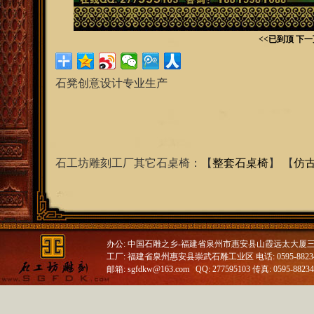
<<已到顶
下一
石凳创意设计专业生产
石工坊雕刻工厂其它石桌椅：【
整套石桌椅
】 【
仿
办公: 中国石雕之乡-福建省泉州市惠安县山霞远太大厦
工厂: 福建省泉州惠安县崇武石雕工业区 电话: 0595-88234688
邮箱: sgfdkw@163.com QQ: 277595103 传真: 0595-8823