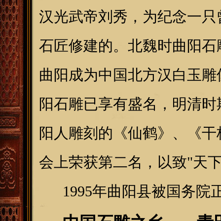
汉光武帝刘秀，为纪念一只
石匠修建的。北魏时曲阳石
曲阳成为中国北方汉白玉雕
阳石雕已享有盛名，明清时
阳人雕刻的《仙鹤》、《干
会上荣获第二名，以致"天下
1995年曲阳县被国务院正