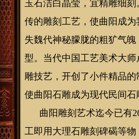
玉石洁白晶莹，宜精雕细刻
传的雕刻工艺，使曲阳成为
失魏代神秘朦胧的粗犷气魄
型。当代中国工艺美术大师
雕技艺，开创了小件精品的
使曲阳石雕成为现代民间石
曲阳雕刻艺术迄今已有20
工即用大理石雕刻碑碣等物