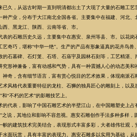
已久，从远古时期一直到明清都出土了大现了大量的石雕工艺
一种产业，分布于大江南北全国各省。主要集中在福建、河北、
山西、黑龙江、陕西、云南等省、市。
表的石雕历史久远，主要集中在惠安、泉州等县、市。以花岗
工艺奇巧，堪称“中华一绝”。生产的产品有形象逼真的花卉鸟兽
致的石墓碑、石灯笼、石塔、石庙宇及园林石刻等，工艺精湛、
讲究形神兼备，富有动感和气势，具有一种震撼人心的动态美和
、神奇，含有细节语言，富有赏心悦目的艺术效果，体现南派石
艺术风格代表重要特征的龙柱、石狮的独具匠心的雕刻上，以及
”和“不朽的艺术”的影雕技艺上。
的代表，影响了中国石雕艺术的半壁江山，在中国雕塑史上占
安”之说，其地位和影响不容忽视。惠安石雕创作手法多种多样，
一帜的建筑技术完美结合，表现形式丰富多彩，大者雄伟壮观，
于水面玩赏，具有丰富的表现力。惠安石雕多以实用为基础，从