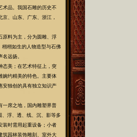
艺术品。我国石雕的历史不
北京、山东、广东、浙江，
石原料为主，分为圆雕、浮
、栩栩如生的人物造型与石佛
声名远扬。
神态美；在艺术特征上，突
雕婉约精美的特色。主要体
惠安独创的具有独立知识产
有一席之地，国内雕塑界普
圆、浮、透、线、沉、影等多
安装时需用起重设备；小者
建筑园林装饰雕刻、室外大