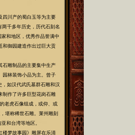
及四川产的蜀白玉等为主要
有两千多年历史，历代石刻名
个国家和地区，优秀作品誉满中
廷和御园建造作出过巨大贡
其石雕制品的主要集中生产
、园林装饰小品为主。曾子
历史，如汉代武氏墓群石雕和汉
来制作了许多巨型花岗石雕
各异的老虎石像组成，或仰、或
重，堪称稀世石雕。莱州雕刻
南亚和台湾等地区。
红楼梦故事园》雕屏在乐清