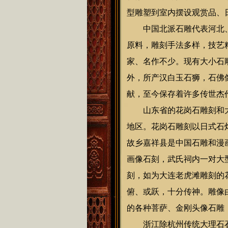
型雕塑到室内摆设观赏品、
中国北派石雕代表河北、
原料，雕刻手法多样，技艺
家、名作不少。现有大小石雕
外，所产汉白玉石狮，石佛
献，至今保存着许多传世
山东省的花岗石雕刻和大
地区。花岗石雕刻以日式石
故乡嘉祥县是中国石雕和漫画
画像石刻，武氏祠内一对大
刻，如为大连老虎滩雕刻的花
俯、或跃，十分传神。雕像由
的各种菩萨、金刚头像石雕
浙江除杭州传统大理石石