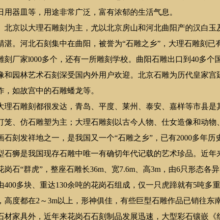
日用器皿等，用途非常广泛，富有浓郁的生活气息。
北京以大理石雕刻为主，尤以北京房山和河北曲阳产的汉白玉
精湛。河北石刻集中在曲阳，被誉为“石雕之乡”，大理石雕刻已
刻厂家l000多个，还有一所雕刻学校。曲阳石雕出口到40多
像和园林艺术石刻深受国内外用户欢迎。北京石雕为历代皇家宫
杰作，如故宫中的石雕蟠龙等。
理石雕刻都很发达，青岛、平度、莱州、泰安、嘉样等市县是
灯笼、仿石雕塑为主；大理石雕刻以古今人物、仕女造像和动物
石刻发祥地之一，是我国又一个“石雕之乡”，已有2000多年
型石狮是我国现存石雕中唯一有确切年代记载的艺术珍品。近年
岗石“群虎”，整座石雕长36m、宽7.6m、高3m，由6只形态
400多块、重达130余吨的花岗石组成，仅一只虎蹄就有5吨多
，高度都在2～3m以上，形神俱佳，有些巨型石雕作品已销往东
材家具外，近年来花岗石石刻制品发展迅速，大型彩石镶嵌《