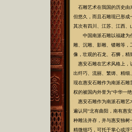
石雕艺术在我国的历史由来
但悠久，而且石雕现已形成
其次有四川、江苏、江西、
中国南派石雕以福建为代
雕、沉雕、影雕、镂雕等，
像，壮观的石龙、石狮，精
惠安石雕
在艺术风格上，
出纤巧、流丽、繁缛、精细
现在惠安石雕作为南派石雕
权的被国内外誉为“中华一绝
惠安石雕作为南派石雕艺术
遍认同“北有曲阳，南有惠
种雕法并存，并与惠安独树
精微细巧，可托于掌心或浮