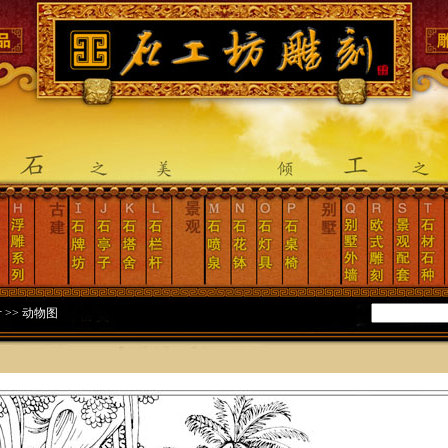
计
>>
动物图