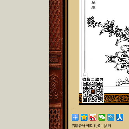
石雕设计图库-孔雀白描图