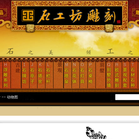
计
>>
动物图