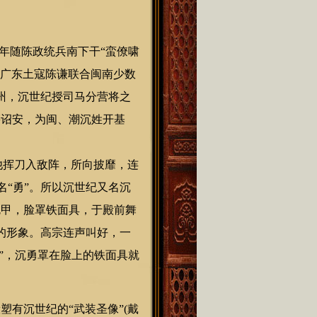
年随陈政统兵南下干“蛮僚啸
。广东土寇陈谦联合闽南少数
州，沉世纪授司马分营将之
籍诏安，为闽、潮沉姓开基
他挥刀入敌阵，所向披靡，连
名“勇”。所以沉世纪又名沉
铠甲，脸罩铁面具，于殿前舞
的形象。高宗连声叫好，一
”，沉勇罩在脸上的铁面具就
有沉世纪的“武装圣像”(戴