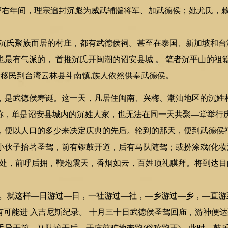
宋淳右年间，理宗追封沉彪为威武辅牑将军、加武德侯；妣尤氏，
氏聚族而居的村庄，都有武德侯祠。甚至在泰国、新加坡和台湾
最有气派的， 首推沉氏开闽潮的诏安县城 。 笔者沉平山的祖
船移民到台湾云林县斗南镇,族人依然供奉武德侯。
是武德侯寿诞。这一天，凡居住闽南、兴梅、潮汕地区的沉姓
之称，单是诏安县城内的沉姓人家，也无法在同一天共聚—堂举行
，便以人口的多少来决定庆典的先后。轮到的那天，便到武德侯
小伙子抬著圣驾，前有锣鼓开道，后有马队随驾；或扮涂戏(化妆游
之处，前呼后拥，鞭炮震天，香烟如云，百姓顶礼膜拜。将到达
就这样—日游过—日，一社游过—社，—乡游过—乡，—直游
有可能进 入吉尼斯纪录。 十月三十日武德侯圣驾回庙，游神便