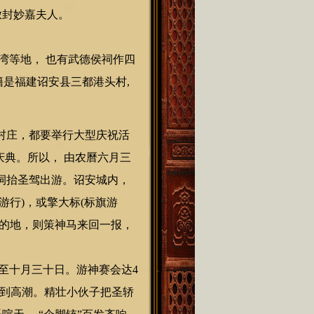
敕封妙嘉夫人。
等地， 也有武德侯祠作四
籍是福建诏安县三都港头村,
村庄，都要举行大型庆祝活
庆典。所以， 由农曆六月三
祠抬圣驾出游。诏安城内，
行)，或擎大标(标旗游
目的地，则策神马来回一报，
至十月三十日。游神赛会达4
达到高潮。精壮小伙子把圣轿