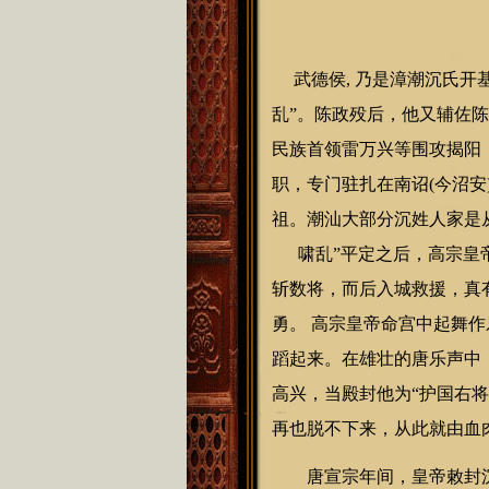
武德侯, 乃是漳潮沉氏开
乱”。陈政殁后，他又辅佐
民族首领雷万兴等围攻揭阳
职，专门驻扎在南诏(今沼安
祖。潮汕大部分沉姓人家是
啸乱”平定之后，高宗皇帝
斩数将，而后入城救援，真有
勇。 高宗皇帝命宫中起舞
蹈起来。在雄壮的唐乐声中
高兴，当殿封他为“护国右
再也脱不下来，从此就由血
唐宣宗年间，皇帝敕封沉勇