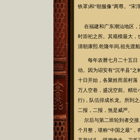
铁罩)和“朝服像”两尊。”
在福建和广东潮汕地区，沉
时崇祀之所。其规模最大，也
清朝康熙.乾隆年间,祖先渡
每年农曆七月二十五日，
动。因为诏安有“沉半县”
十日开始，各聚姓而居村落
万人空巷，盛况空前。精壮
行)，队伍排成长龙。所到
二报，二报，煞是威严。
尔后与第二班轮到者交接。
个月整，堪称“中国之最”，