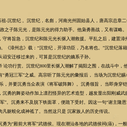
基祖-沉世纪 。沉世纪，名彪，河南光州固始县人，唐高宗总章二
陈政之子陈元光，是陈元光的得力助手。他枭勇善战，又有谋略
，守将旨急，沉世纪和陈元光长驱入潮救援。平乱之后，建置漳
)。《漳州志》载：“沉世纪，开漳功臣，乃名将也。”沉世纪落
从诏安迁移过来的，可算是沉世纪的嫡系子孙。
 论功行赏。沉世纪800里长驱入潮解了揭阳之围，在战斗中，
“勇冠三军”之威。高宗听了陈元光的彙报后， 当场为沉世纪赐
作乐，并要沉勇当众表演《将军破阵舞》。沉勇领旨， 当即身穿
，沉勇的舞姿动作加上凛烈怪异的艺术造型，越发显出阳刚威武
将军”。沉勇来不及脱下铁面罩，便跪下受封。因这一句“谢主隆恩
肉凡躯蜕化成神祗了。当然这只是 沉家族人的历史传说。
为“殿前大将军”武德侯。现在潮汕各地的武德侯祠(庙)，一般塑