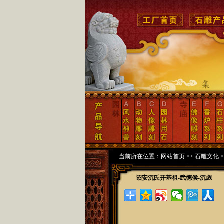
当前所在位置：
网站首页
>>
石雕文化
>
诏安沉氏开基祖-武德侯-沉彪