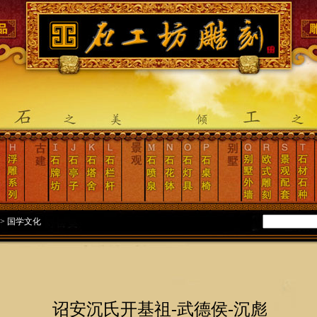
>
国学文化
诏安沉氏开基祖-武德侯-沉彪