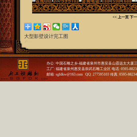
<< 上一页
下一
大型影壁设计完工图
办公: 中国石雕之乡-福建省泉州市惠安县山霞远太大厦
工厂: 福建省泉州惠安县崇武石雕工业区 电话: 0595-88234688
邮箱: sgfdkw@163.com QQ: 277595103 传真: 0595-8823