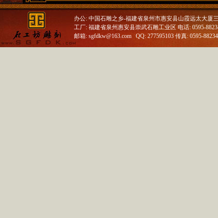
办公: 中国石雕之乡-福建省泉州市惠安县山霞远太大厦
工厂: 福建省泉州惠安县崇武石雕工业区 电话: 0595-88234688
邮箱: sgfdkw@163.com QQ: 277595103 传真: 0595-8823