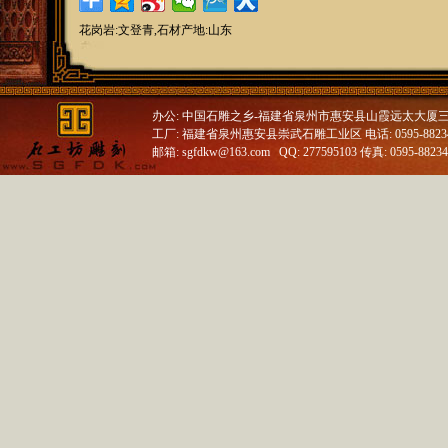
花岗岩:文登青,石材产地:山东
办公: 中国石雕之乡-福建省泉州市惠安县山霞远太大厦
工厂: 福建省泉州惠安县崇武石雕工业区 电话: 0595-88234688
邮箱: sgfdkw@163.com QQ: 277595103 传真: 0595-8823