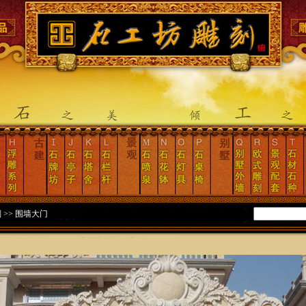
刻
>>
围墙大门