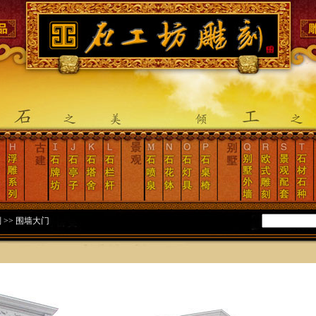
刻
>>
围墙大门