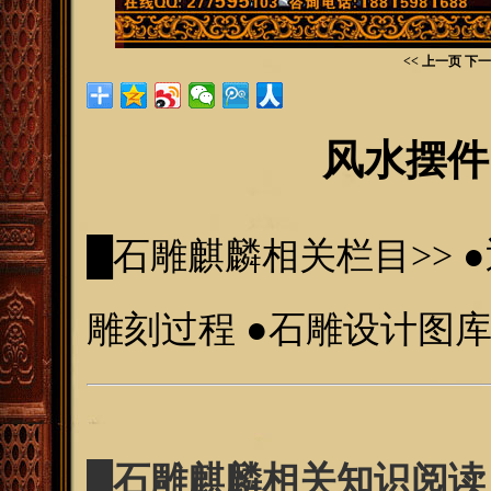
<< 上一页
下一
风水摆件
█
石
雕麒麟相关栏目>>
●
雕刻过程
●
石雕设计图
█
石雕麒麟相关知识阅读