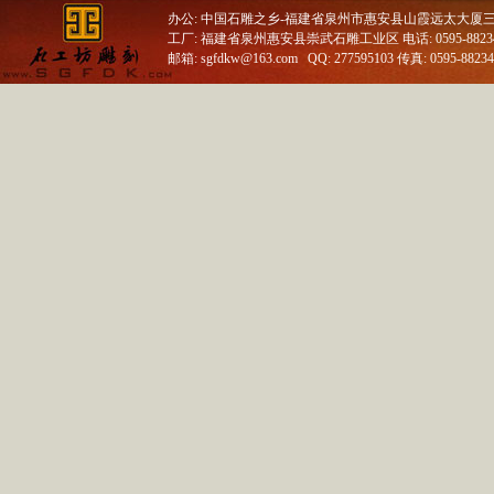
办公: 中国石雕之乡-福建省泉州市惠安县山霞远太大厦
工厂: 福建省泉州惠安县崇武石雕工业区 电话: 0595-88234688
邮箱: sgfdkw@163.com QQ: 277595103 传真: 0595-8823