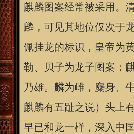
麒麟图案经常被采用。
麟，可见其地位仅次于
佩挂龙的标识，皇帝为
勒、贝子为龙子图案；
乃雄。麟为雌，麋身、
麒麟有五趾之说）头上
早已和龙一样，深入中