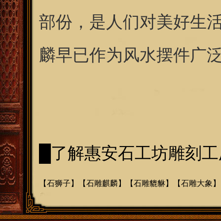
部份，是人们对美好生
麟早已作为风水摆件广
█
了解惠安石工坊雕刻工
【
石狮子
】【
石雕麒麟
】【
石雕貔貅
】【
石雕大象
】