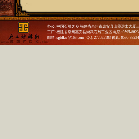
办公: 中国石雕之乡-福建省泉州市惠安县山霞远太大厦
工厂: 福建省泉州惠安县崇武石雕工业区 电话: 0595-88234688
邮箱: sgfdkw@163.com QQ: 277595103 传真: 0595-8823