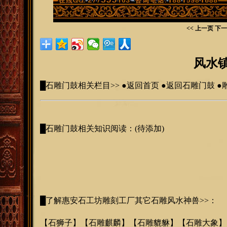
<< 上一页
下一
风水
█
石
雕门鼓相关栏目>>
●
返回首页
●
返回石
雕门鼓
●
█
石
雕门鼓相关知识阅读：(待添加)
█
了解惠安石工坊雕刻工厂其它石雕风水神兽>>
：
【
石狮子
】【
石雕麒麟
】【
石雕貔貅
】【
石雕大象
】