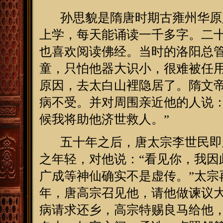
孙思貌是隋唐时期古雍州华原人，(
上学，每天能诵读一千多字。二
也喜欢阅读佛经。当时的洛阳总管
童，只怕他器大识小，很难被任用
原因，去太白山裡隐居了。隋文
病不受。并对周围亲近他的人说：
候我将助他济世救人。”
五十年之后，唐太宗李世民即皇
之年轻，对他说：“看见你，我因
广成等神仙确实不是虚传。”太宗
年，唐高宗召见他，请他做谏议
病请求还乡，高宗特赐良马给他