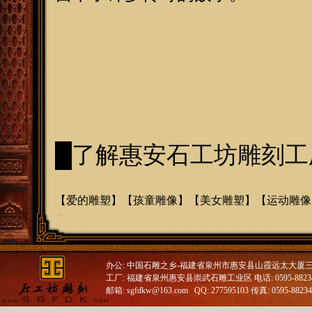
█了解惠安石工坊雕刻工
【
爱的雕塑
】【
孩童雕像
】【
美女雕塑
】【
运动雕像
办公: 中国石雕之乡-福建省泉州市惠安县山霞远太大厦
工厂: 福建省泉州惠安县崇武石雕工业区 电话: 0595-88234688
邮箱: sgfdkw@163.com QQ: 277595103 传真: 0595-8823