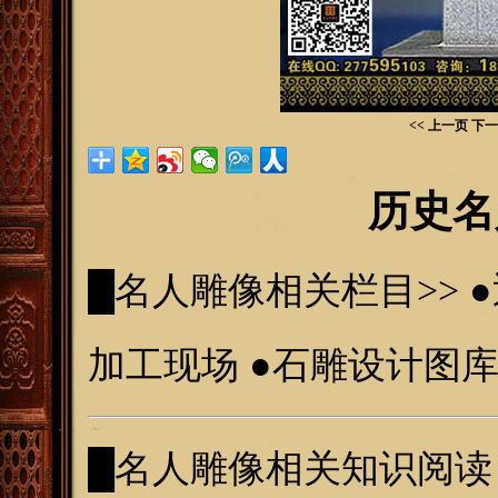
<< 上一页
下一
历史名
█名人雕像
相关栏目>>
●
加工现场
●
石雕设计图
█名人雕像
相关知识阅读