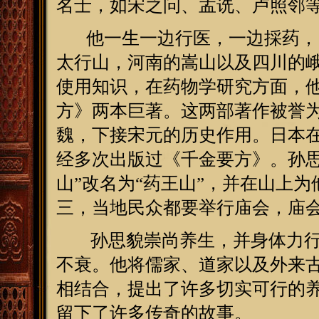
名士，如宋之问、孟诜、卢照邻
他一生一边行医，一边採药，曾
太行山，河南的嵩山以及四川的
使用知识，在药物学研究方面，
方》两本巨著。这两部著作被誉
魏，下接宋元的历史作用。日本
经多次出版过《千金要方》。孙思
山”改名为“药王山”，并在山上
三，当地民众都要举行庙会，庙
孙思貌崇尚养生，并身体力行
不衰。他将儒家、道家以及外来
相结合，提出了许多切实可行的
留下了许多传奇的故事。