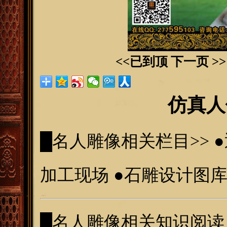
<<已到顶
下一页 >>
仿真人
█名人雕像
相关栏目>>
●
加工现场
●
石雕设计图
█名人雕像
相关知识阅读