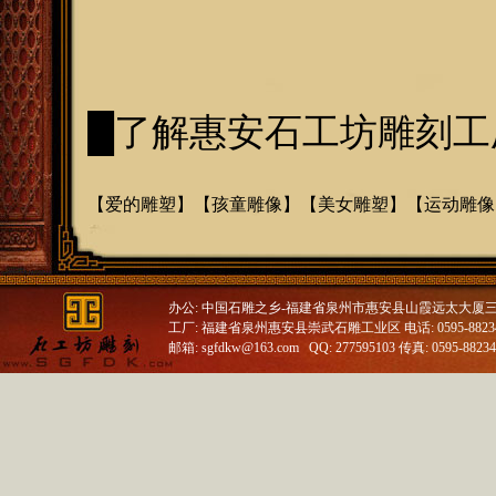
█了解惠安石工坊雕刻工
【
爱的雕塑
】【
孩童雕像
】【
美女雕塑
】【
运动雕像
办公: 中国石雕之乡-福建省泉州市惠安县山霞远太大厦
工厂: 福建省泉州惠安县崇武石雕工业区 电话: 0595-88234688
邮箱: sgfdkw@163.com QQ: 277595103 传真: 0595-8823